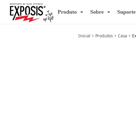
plug-in
Produto
Sobre
Suporte
Inicial
Produtos
Casa
E