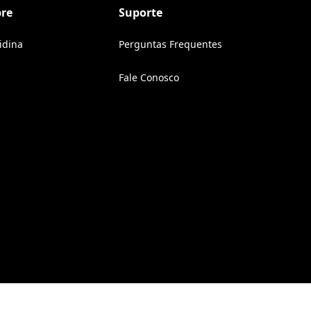
bre
Suporte
ridina
Perguntas Frequentes
Fale Conosco
(Opens in a new tab)