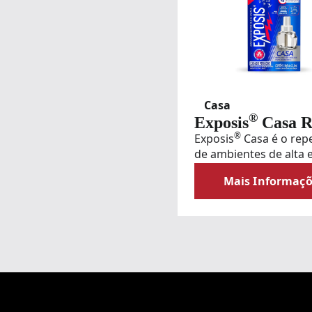
Casa
®
Exposis
Casa R
®
Exposis
Casa é o rep
de ambientes de alta e
que dura por até 4 se
Mais Informaçõ
Com potência ajustáve
Exposis
cada ambiente, Exposi
repele mosquitos qu
causar doenças como
Dengue, Zika e Chiku