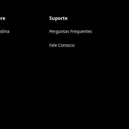
bre
Suporte
ridina
Perguntas Frequentes
Fale Conosco
(Opens in a new tab)